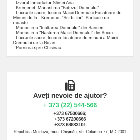
- Izvorul tamaduitor Sfintei Ana.
- Kremenet. Manastirea "Botezul Domnului".
- Lucrurile sacre: Icoana Maicii Domnului Facatoare de
Minuni de la - Kremenet "Scirbitilor". Particele de
moaste.
- Manastirea "Inaltarea Domnului" din Banceni.
- Manastirea "Nasterea Maicii Domnului" din Boian.
- Lucrurile sacre: Icoana facatoare de minuni a Maicii
Domnului de la Boian.
- Pornirea spre Chisinau
Aveți nevoie de ajutor?
+ 373 (22) 544-566
+373 67500666;
+373 67200666
+373 68833101
Republica Moldova, mun. Chişinău, str. Columna 77, MD-2001