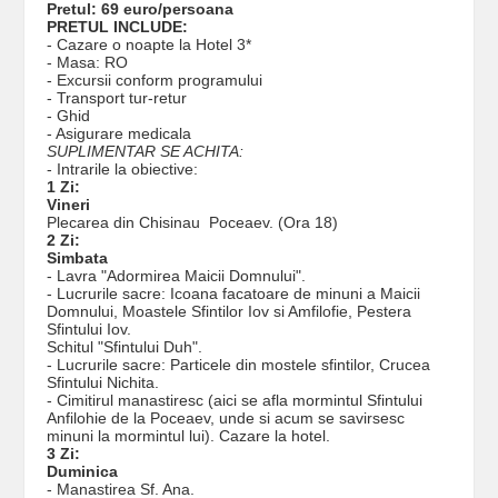
Pretul: 69 euro/persoana
PRETUL INCLUDE:
- Cazare o noapte la Hotel 3*
- Masa: RO
- Excursii conform programului
- Transport tur-retur
- Ghid
- Asigurare medicala
SUPLIMENTAR SE ACHITA:
- Intrarile la obiective:
1 Zi:
Vineri
Plecarea din Chisinau Poceaev. (Ora 18)
2 Zi:
Simbata
- Lavra "Adormirea Maicii Domnului".
- Lucrurile sacre: Icoana facatoare de minuni a Maicii
Domnului, Moastele Sfintilor Iov si Amfilofie, Pestera
Sfintului Iov.
Schitul "Sfintului Duh".
- Lucrurile sacre: Particele din mostele sfintilor, Crucea
Sfintului Nichita.
- Cimitirul manastiresc (aici se afla mormintul Sfintului
Anfilohie de la Poceaev, unde si acum se savirsesc
minuni la mormintul lui). Cazare la hotel.
3 Zi:
Duminica
- Manastirea Sf. Ana.