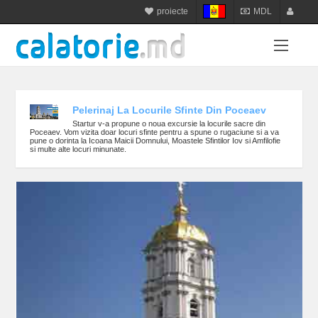
proiecte
MDL
calatorie.md
MDL
login
sejur.md
RON
register
star-tur.com
USD
balneo.md
EUR
Pelerinaj La Locurile Sfinte Din Poceaev
Startur v-a propune o noua excursie la locurile sacre din
munte.md
UAH
Poceaev. Vom vizita doar locuri sfinte pentru a spune o rugaciune si a va
pune o dorinta la Icoana Maicii Domnului, Moastele Sfintilor Iov si Amfilofie
si multe alte locuri minunate.
plaja.md