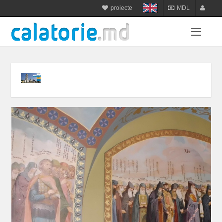
proiecte
MDL
calatorie.md
MDL
login
sejur.md
RON
register
star-tur.com
USD
balneo.md
EUR
munte.md
UAH
plaja.md