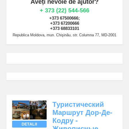
Aveți nevoie de ajutor?
+ 373 (22) 544-566
+373 67500666;
+373 67200666
+373 68833101
Republica Moldova, mun. Chişinău, str. Columna 77, MD-2001
Туристический
Маршрут Дор-Де-
Кодру -
DETALII
Живописные