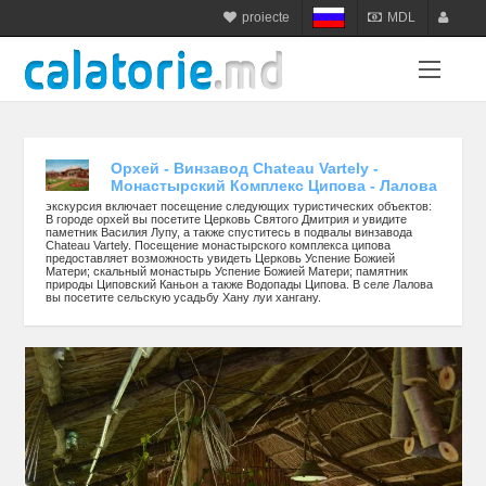
proiecte
MDL
calatorie.md
MDL
login
sejur.md
RON
register
star-tur.com
USD
balneo.md
EUR
Орхей - Винзавод Chateau Vartely -
Монастырский Комплекс Ципова - Лалова
munte.md
UAH
экскурсия включает посещение следующих туристических объектов:
В городе орхей вы посетите Церковь Святого Дмитрия и увидите
plaja.md
паметник Василия Лупу, а также спуститесь в подвалы винзавода
Chateau Vartely. Посещение монастырского комплекса ципова
предоставляет возможность увидеть Церковь Успение Божией
Матери; скальный монастырь Успение Божией Матери; памятник
природы Циповский Каньон а также Водопады Ципова. В селе Лалова
вы посетите сельскую усадьбу Хану луи хангану.