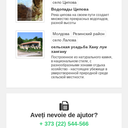
село Ципова
Водопады Ципова
Pека ципова на своем пути создает
множество прекрасных водопадов,
разной высоты
Молдова
Резинский район
село Лалова
сельская усадьба Хану луи
хангану
Построенное из натурального камня,
в национальном стиле, с
разнообразными зонами отдыха
хозяйство - настоящее убежище в
умиротворенной природной среде
сельской местности.
Aveți nevoie de ajutor?
+ 373 (22) 544-566