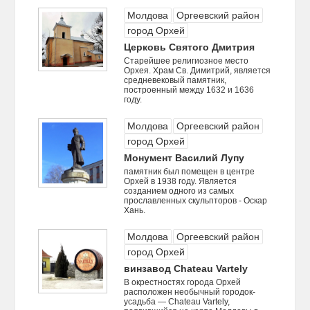
Молдова
Оргеевский район
город Орхей
Церковь Святого Дмитрия
Старейшее религиозное место
Орхея. Храм Св. Димитрий, является
средневековый памятник,
построенный между 1632 и 1636
году.
Молдова
Оргеевский район
город Орхей
Монумент Василий Лупу
памятник был помещен в центре
Орхей в 1938 году. Является
созданием одного из самых
прославленных скульпторов - Оскар
Хань.
Молдова
Оргеевский район
город Орхей
винзавод Chateau Vartely
В окрестностях города Орхей
расположен необычный городок-
усадьба — Chateau Vartely,