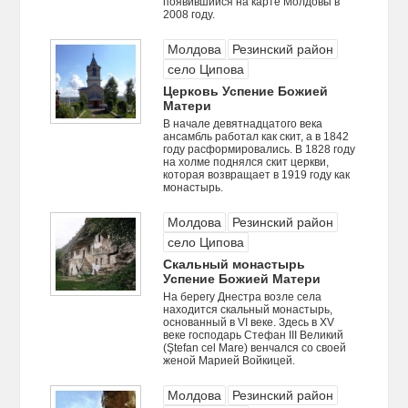
появившийся на карте Молдовы в
2008 году.
Молдова
Резинский район
село Ципова
Церковь Успение Божией
Матери
В начале девятнадцатого века
ансамбль работал как скит, а в 1842
году расформировались. В 1828 году
на холме поднялся скит церкви,
которая возвращает в 1919 году как
монастырь.
Молдова
Резинский район
село Ципова
Cкальный монастырь
Успение Божией Матери
На берегу Днестра возле села
находится скальный монастырь,
основанный в VI веке. Здесь в XV
веке господарь Стефан III Великий
(Ştefan cel Mare) венчался со своей
женой Марией Войкицей.
Молдова
Резинский район