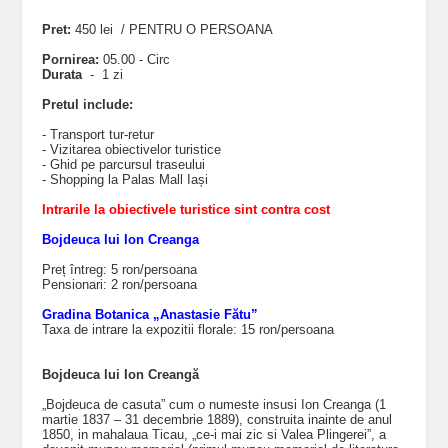
Pret:
450 lei / PENTRU O PERSOANA
Pornirea:
05.00 - Circ
Durata
- 1 zi
Pretul include:
- Transport tur-retur
- Vizitarea obiectivelor turistice
- Ghid pe parcursul traseului
- Shopping la Palas Mall Iași
Intrarile la obiectivele turistice sint contra cost
Bojdeuca lui Ion Creanga
Preț întreg: 5 ron/persoana
Pensionari: 2 ron/persoana
Gradina Botanica „Anastasie Fătu”
Taxa de intrare la expozitii florale: 15 ron/persoana
Bojdeuca lui Ion Creangă
„Bojdeuca de casuta” cum o numeste insusi Ion Creanga (1
martie 1837 – 31 decembrie 1889), construita inainte de anul
1850, in mahalaua Ticau, „ce-i mai zic si Valea Plingerei”, a