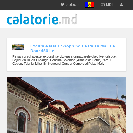
proiecte
MDL
calatorie.md
MDL
login
sejur.md
RON
register
star-tur.com
USD
balneo.md
EUR
Excursie Iasi + Shopping La Palas Mall La
Doar 450 Lei
munte.md
UAH
Pe parcursul acestei excursii se viziteaza urmatoarele obective turistice:
Bojdeuca lui Ion Creanga, Gradina Botanica „Anastasie Fătu”, Parcul
plaja.md
Copou, Teiul lui Mihai Eminescu si Centrul Comercial Palas Mall.