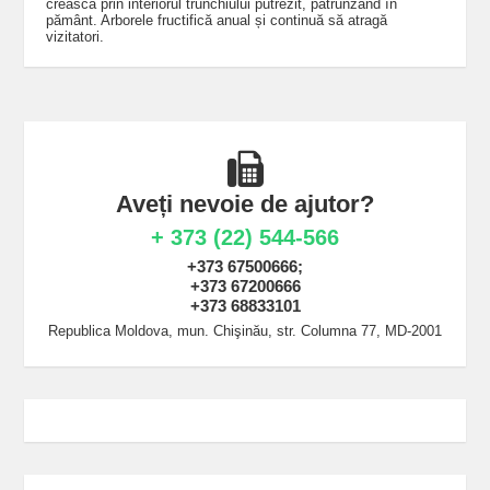
crească prin interiorul trunchiului putrezit, pătrunzând în
pământ. Arborele fructifică anual și continuă să atragă
vizitatori.
Aveți nevoie de ajutor?
+ 373 (22) 544-566
+373 67500666;
+373 67200666
+373 68833101
Republica Moldova, mun. Chişinău, str. Columna 77, MD-2001