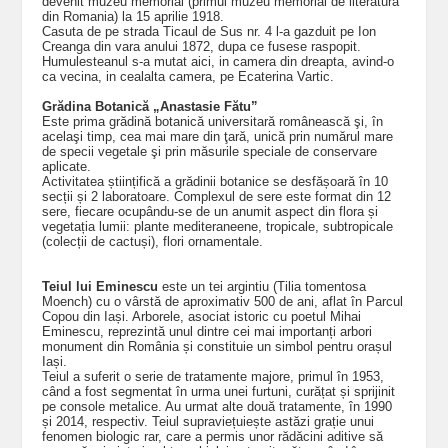
devenit muzeu memorial (primul muzeu memorial de literatura
din Romania) la 15 aprilie 1918.
Casuta de pe strada Ticaul de Sus nr. 4 l-a gazduit pe Ion
Creanga din vara anului 1872, dupa ce fusese raspopit.
Humulesteanul s-a mutat aici, in camera din dreapta, avind-o
ca vecina, in cealalta camera, pe Ecaterina Vartic.
Grădina Botanică „Anastasie Fătu”
Este prima grădină botanică universitară românească şi, în
acelaşi timp, cea mai mare din ţară, unică prin numărul mare
de specii vegetale şi prin măsurile speciale de conservare
aplicate.
Activitatea științifică a grădinii botanice se desfășoară în 10
secții și 2 laboratoare. Complexul de sere este format din 12
sere, fiecare ocupându-se de un anumit aspect din flora și
vegetația lumii: plante mediteraneene, tropicale, subtropicale
(colecții de cactuși), flori ornamentale.
Teiul lui Eminescu
este un tei argintiu (Tilia tomentosa
Moench) cu o vârstă de aproximativ 500 de ani, aflat în Parcul
Copou din Iași. Arborele, asociat istoric cu poetul Mihai
Eminescu, reprezintă unul dintre cei mai importanți arbori
monument din România și constituie un simbol pentru orașul
Iași.
Teiul a suferit o serie de tratamente majore, primul în 1953,
când a fost segmentat în urma unei furtuni, curățat și sprijinit
pe console metalice. Au urmat alte două tratamente, în 1990
și 2014, respectiv. Teiul supraviețuiește astăzi grație unui
fenomen biologic rar, care a permis unor rădăcini aditive să