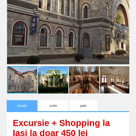
details
order
path
Excursie + Shopping la
Iasi la doar 450 lei