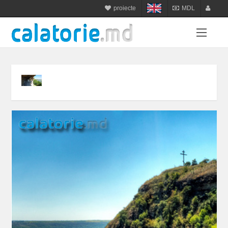
proiecte
MDL
calatorie.md
MDL
login
sejur.md
RON
register
star-tur.com
USD
balneo.md
EUR
munte.md
UAH
plaja.md