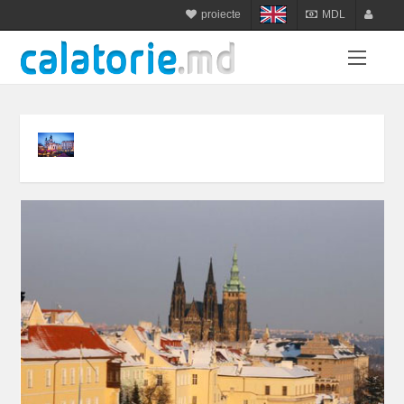
proiecte
MDL
calatorie.md
MDL
login
sejur.md
RON
register
star-tur.com
USD
balneo.md
EUR
munte.md
UAH
plaja.md