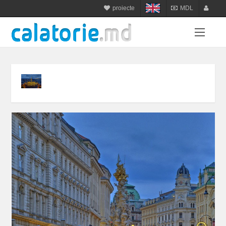
proiecte
MDL
calatorie.md
MDL
login
sejur.md
RON
register
star-tur.com
USD
balneo.md
EUR
munte.md
UAH
plaja.md