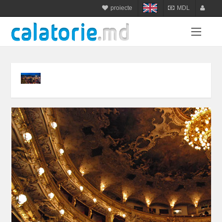
proiecte
MDL
calatorie.md
MDL
login
sejur.md
RON
register
star-tur.com
USD
balneo.md
EUR
munte.md
UAH
plaja.md