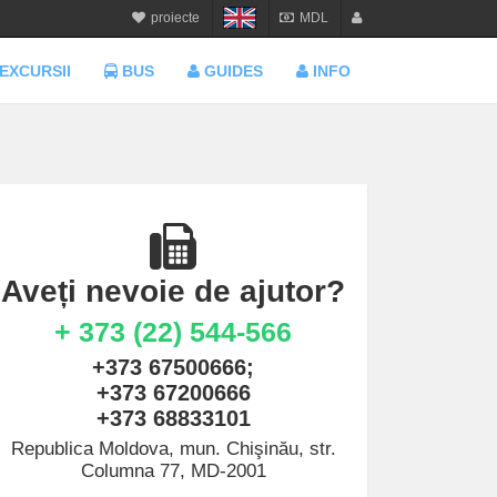
proiecte
MDL
calatorie.md
MDL
login
EXCURSII
BUS
GUIDES
INFO
sejur.md
RON
register
star-tur.com
USD
balneo.md
EUR
munte.md
UAH
plaja.md
Aveți nevoie de ajutor?
+ 373 (22) 544-566
+373 67500666;
+373 67200666
+373 68833101
Republica Moldova, mun. Chişinău, str.
Columna 77, MD-2001