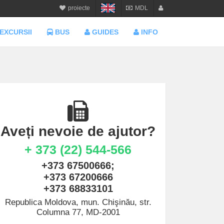
proiecte
MDL
calatorie.md
MDL
login
EXCURSII
BUS
GUIDES
INFO
sejur.md
RON
register
star-tur.com
USD
balneo.md
EUR
munte.md
UAH
plaja.md
Aveți nevoie de ajutor?
+ 373 (22) 544-566
+373 67500666;
+373 67200666
+373 68833101
Republica Moldova, mun. Chişinău, str.
Columna 77, MD-2001