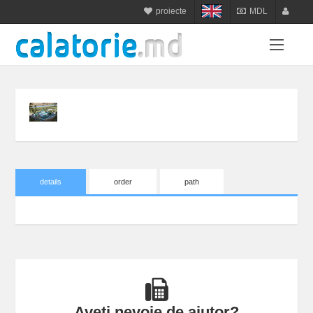
proiecte
MDL
calatorie.md
MDL
login
sejur.md
RON
register
star-tur.com
USD
balneo.md
EUR
munte.md
UAH
plaja.md
details
order
path
Aveți nevoie de ajutor?