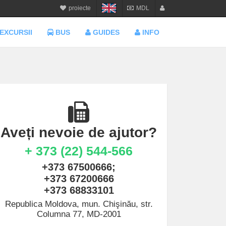
proiecte
MDL
calatorie.md
MDL
login
EXCURSII
BUS
GUIDES
INFO
sejur.md
RON
register
star-tur.com
USD
balneo.md
EUR
munte.md
UAH
plaja.md
Aveți nevoie de ajutor?
+ 373 (22) 544-566
+373 67500666;
+373 67200666
+373 68833101
Republica Moldova, mun. Chişinău, str.
Columna 77, MD-2001