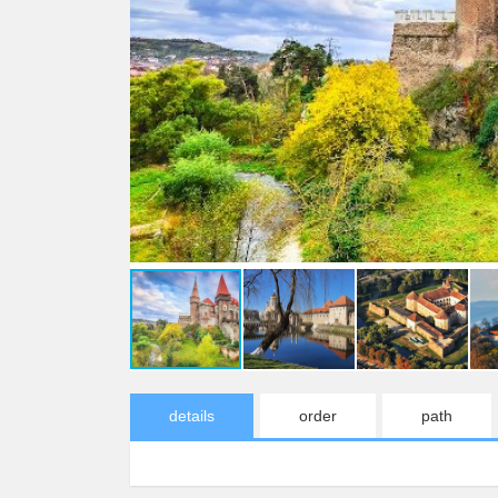
details
order
path