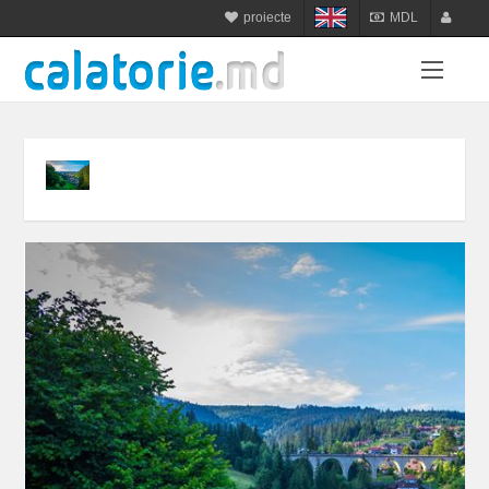
proiecte
MDL
calatorie.md
MDL
login
sejur.md
RON
register
star-tur.com
USD
balneo.md
EUR
munte.md
UAH
plaja.md