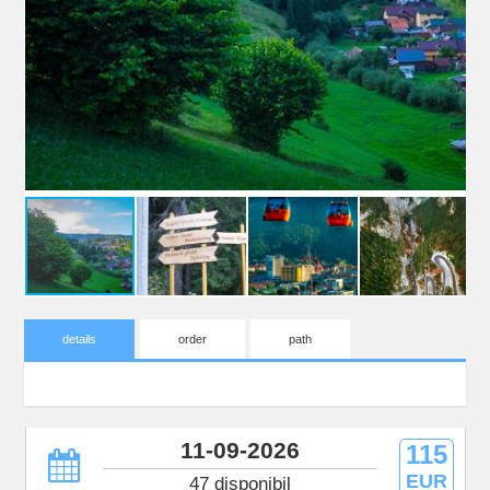
details
order
path
11-09-2026
115
EUR
47 disponibil