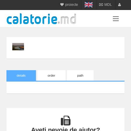
proiecte
MDL
calatorie.md
MDL
login
sejur.md
RON
register
star-tur.com
USD
balneo.md
EUR
munte.md
UAH
plaja.md
details
order
path
Aveți nevoie de ajutor?