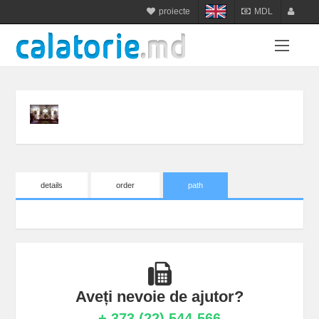
proiecte
MDL
calatorie.md
MDL
login
sejur.md
RON
register
star-tur.com
USD
balneo.md
EUR
munte.md
UAH
plaja.md
details
order
path
Aveți nevoie de ajutor?
+ 373 (22) 544-566