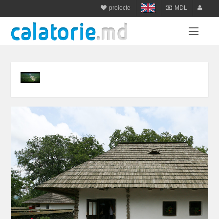
proiecte
MDL
calatorie.md
MDL
login
sejur.md
RON
register
star-tur.com
USD
balneo.md
EUR
munte.md
UAH
plaja.md