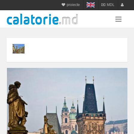
proiecte
MDL
calatorie.md
MDL
login
sejur.md
RON
register
star-tur.com
USD
balneo.md
EUR
munte.md
UAH
plaja.md