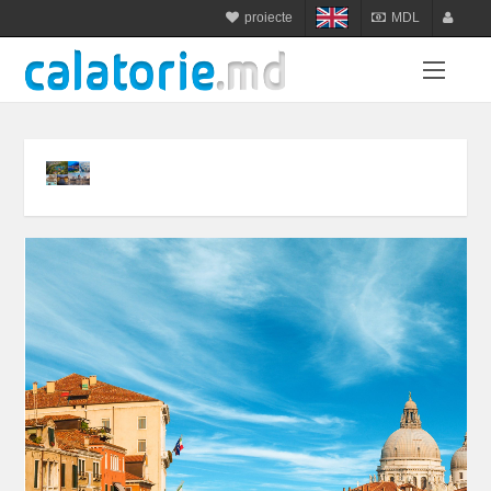
proiecte
MDL
calatorie.md
MDL
login
sejur.md
RON
register
star-tur.com
USD
balneo.md
EUR
munte.md
UAH
plaja.md